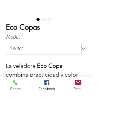
Eco Copas
Model
*
La veladora
Eco Copa
combina practicidad y color
en un vaso tipo copa
Phone
Facebook
Email
disponible en tamaños chico,
mediano y grande. Con su
diseño resistente de plástico
y variedad de colores
vibrantes, es perfecta para