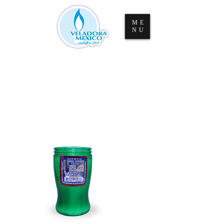
ME
NU