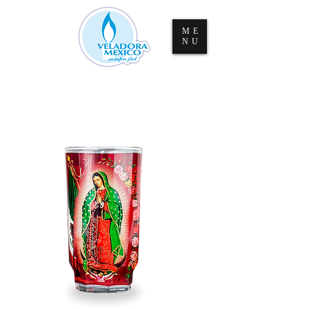
ME
NU