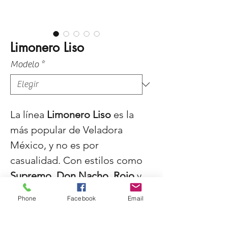
Limonero Liso
Modelo
*
La línea
Limonero Liso
es la
más popular de Veladora
México, y no es por
casualidad. Con estilos como
Supremo
,
Don Nacho
,
Rojo
y
Cosmos
, estas veladoras
Phone
Facebook
Email
combinan diseño elegante,
calidad excepcional y una