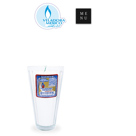
ME
NU